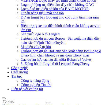
VERSACE Logo Máy tạo hình chân không cỡ lớn
Logo tự động mạ điện tấm dày chân không GAC
Logo ô tô mạ điện cỡ lớn của BAIC MOTOR
Dự án bảng hiệu mái nhà lớn
Dự án trưng bày Bobang cho cột trung tâm mua sắm
lớn
Biểu tượng xe mạ điện hình thành chân không acrylic
lớn 6m
Sản xuất logo ô tô Tengshi
Trường hợp dự án của Bopon - Sản xuất mạ điện đầy
màu sắc ở Vịnh Thâm Quyến
Mạ điện vỉ ký tự lớn
Trường hợp dự án BoBang Sản xuất hàng loạt Logo ô
tô tạo hình chân không và mạ điện Chery iCar
Các dự án hợp tác lâu dài giữa Bohan và Volvo
6- Đồng hồ đo Logo ô tô Leopard FangCheng
Công nghệ
Chất lượng
Tin tức
Công ty năng động
Công nghiệp Tin tức
Liên hệ với chúng tôi