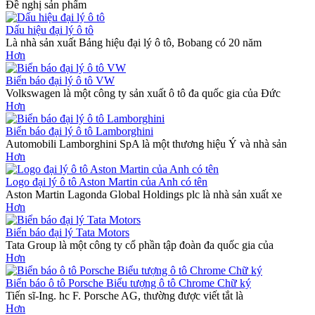
Đề nghị sản phẩm
Dấu hiệu đại lý ô tô
Là nhà sản xuất Bảng hiệu đại lý ô tô, Bobang có 20 năm
Hơn
Biển báo đại lý ô tô VW
Volkswagen là một công ty sản xuất ô tô đa quốc gia của Đức
Hơn
Biển báo đại lý ô tô Lamborghini
Automobili Lamborghini SpA là một thương hiệu Ý và nhà sản
Hơn
Logo đại lý ô tô Aston Martin của Anh có tên
Aston Martin Lagonda Global Holdings plc là nhà sản xuất xe
Hơn
Biển báo đại lý Tata Motors
Tata Group là một công ty cổ phần tập đoàn đa quốc gia của
Hơn
Biển báo ô tô Porsche Biểu tượng ô tô Chrome Chữ ký
Tiến sĩ-Ing. hc F. Porsche AG, thường được viết tắt là
Hơn