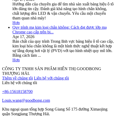
Hướng dẫn của chuyên gia để tìm nhà sản xuất bảng hiệu ô tô
lớn đáng tin cậy. Đánh giá khả năng tạo hình chân không,
chất lượng đèn LED & vận chuyển. Yêu cầu một chuyến
tham quan nhà máy!
Hơn
Quy trình mạ kim loại chân không: Cách đạt được lớp mạ
Chrome cao cấp trên bi...
Apr 17, 2026
Bản chất của quy trình Trong lĩnh vực bảng hiệu ô tô cao cấp,
kim loại hóa chân không là một hình thức nghệ thuật kết hợp
sự lắng đọng hơi vật lý (PVD) với tạo hình nhiệt quy mô lớn.
Bằng cách làm ...
Hơn
CÔNG TY TNHH SẢN PHẨM HIỂN THỊ GOODBONG
THƯỢNG HẢI.
Thêm về chúng tôi
Liên hệ với chúng tôi
Liên hệ với chúng tôi
+86-15618158700
Louis.wang@goodbong.com
Khu ngoại quan tổng hợp Song Giang Số 175 đường Ximaojing
quận Songjiang Thượng Hải.