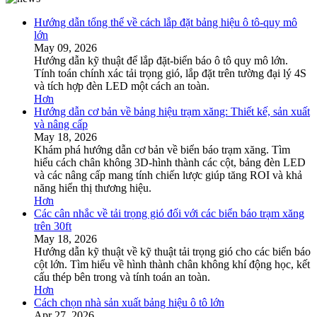
Hướng dẫn tổng thể về cách lắp đặt bảng hiệu ô tô-quy mô
lớn
May 09, 2026
Hướng dẫn kỹ thuật để lắp đặt-biển báo ô tô quy mô lớn.
Tính toán chính xác tải trọng gió, lắp đặt trên tường đại lý 4S
và tích hợp đèn LED một cách an toàn.
Hơn
Hướng dẫn cơ bản về bảng hiệu trạm xăng: Thiết kế, sản xuất
và nâng cấp
May 18, 2026
Khám phá hướng dẫn cơ bản về biển báo trạm xăng. Tìm
hiểu cách chân không 3D-hình thành các cột, bảng đèn LED
và các nâng cấp mang tính chiến lược giúp tăng ROI và khả
năng hiển thị thương hiệu.
Hơn
Các cân nhắc về tải trọng gió đối với các biển báo trạm xăng
trên 30ft
May 18, 2026
Hướng dẫn kỹ thuật về kỹ thuật tải trọng gió cho các biển báo
cột lớn. Tìm hiểu về hình thành chân không khí động học, kết
cấu thép bên trong và tính toán an toàn.
Hơn
Cách chọn nhà sản xuất bảng hiệu ô tô lớn
Apr 27, 2026