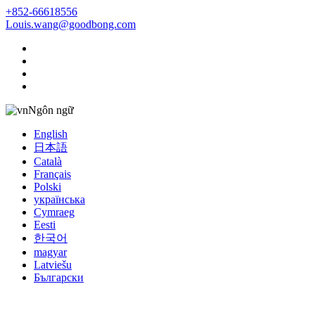
+852-66618556
Louis.wang@goodbong.com
Ngôn ngữ
English
日本語
Català
Français
Polski
українська
Cymraeg
Eesti
한국어
magyar
Latviešu
Български