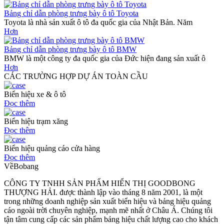
Bảng chỉ dẫn phòng trưng bày ô tô Toyota
Toyota là nhà sản xuất ô tô đa quốc gia của Nhật Bản. Năm
Hơn
Bảng chỉ dẫn phòng trưng bày ô tô BMW
BMW là một công ty đa quốc gia của Đức hiện đang sản xuất ô
Hơn
CÁC TRƯỜNG HỢP DỰ ÁN TOÀN CẦU
Biển hiệu xe & ô tô
Đọc thêm
Biển hiệu trạm xăng
Đọc thêm
Biển hiệu quảng cáo cửa hàng
Đọc thêm
Về
Bobang
CÔNG TY TNHH SẢN PHẨM HIỂN THỊ GOODBONG
THƯỢNG HẢI. được thành lập vào tháng 8 năm 2001, là một
trong những doanh nghiệp sản xuất biển hiệu và bảng hiệu quảng
cáo ngoài trời chuyên nghiệp, mạnh mẽ nhất ở Châu Á. Chúng tôi
tận tâm cung cấp các sản phẩm bảng hiệu chất lượng cao cho khách