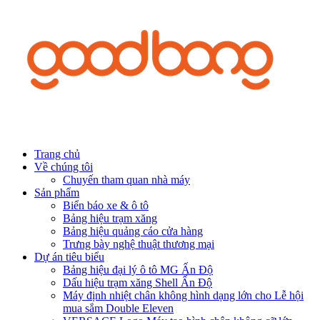
Trang chủ
Về chúng tôi
Chuyến tham quan nhà máy
Sản phẩm
Biển báo xe & ô tô
Bảng hiệu trạm xăng
Bảng hiệu quảng cáo cửa hàng
Trưng bày nghệ thuật thương mại
Dự án tiêu biểu
Bảng hiệu đại lý ô tô MG Ấn Độ
Dấu hiệu trạm xăng Shell Ấn Độ
Máy định nhiệt chân không hình dạng lớn cho Lễ hội
mua sắm Double Eleven