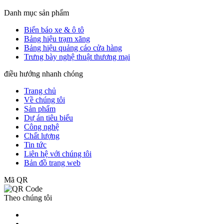
Danh mục sản phẩm
Biển báo xe & ô tô
Bảng hiệu trạm xăng
Bảng hiệu quảng cáo cửa hàng
Trưng bày nghệ thuật thương mại
điều hướng nhanh chóng
Trang chủ
Về chúng tôi
Sản phẩm
Dự án tiêu biểu
Công nghệ
Chất lượng
Tin tức
Liên hệ với chúng tôi
Bản đồ trang web
Mã QR
Theo chúng tôi